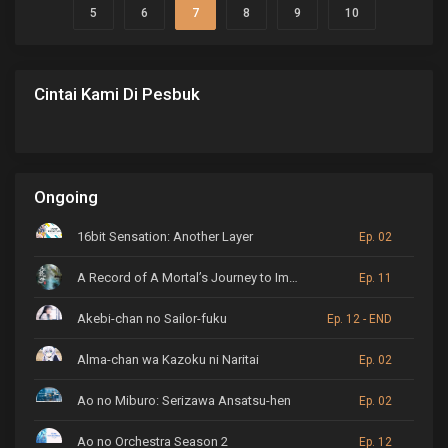
signifikan terhadap para tiran ini
5
6
7
8
9
10
dalam upaya untuk...
Cintai Kami Di Pesbuk
Ongoing
16bit Sensation: Another Layer
Ep. 02
A Record of A Mortal’s Journey to Immortality
Ep. 11
Akebi-chan no Sailor-fuku
Ep. 12 - END
Alma-chan wa Kazoku ni Naritai
Ep. 02
Ao no Miburo: Serizawa Ansatsu-hen
Ep. 02
Ao no Orchestra Season 2
Ep. 12