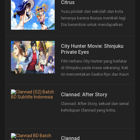
vitur AR dan VR . Circlet Bout (CB)
Citrus
adalah salah satu olahraga yang
Yuzu pindah dari sekolah dan kota
berkembang dengan teknologi...
lamanya karena Ibunya menikah lagi.
Dia berambisi untuk mendapatkan
seorang pacar saat tiba di sekolah
barunya,
City Hunter Movie: Shinjuku
Private Eyes
Film terbaru City Hunter yang berlatar
di Shinjuku pada masa sekarang. Kali
ini menceritakan Saeba Ryo dan Kaori
yang harus melindungi gadis
bernama Shindou Ai yang memiliki
kunci untuk senjata pemusnah
Clannad: After Story
massal, Mobius. Ai menjadi incaran
Clannad: After Story, sekuel dari serial
para pedagang senjata...
kehidupan Clannad yang kritis,
Clannad