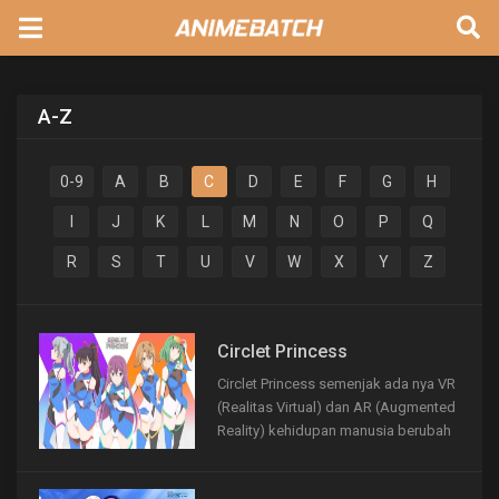
A-Z
0-9
A
B
C
D
E
F
G
H
I
J
K
L
M
N
O
P
Q
R
S
T
U
V
W
X
Y
Z
Circlet Princess
Circlet Princess semenjak ada nya VR
(Realitas Virtual) dan AR (Augmented
Reality) kehidupan manusia berubah
sepenuh nya termaksud dalam dunia
olahraga yang mulai menggunakan