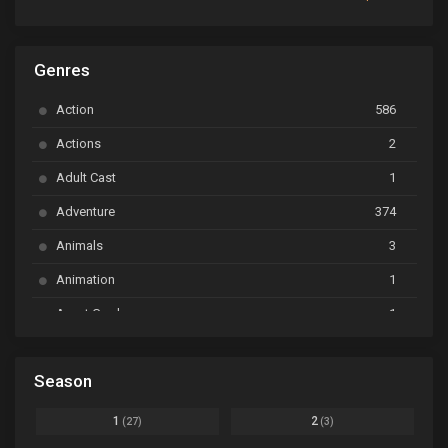
ARP Backstage Pass
Ep. 6
Genres
Astro Note
Ep. 03
Action
586
Ayakashi Triangle
Ep. 06
Actions
2
Bai Yao Pu
Ep. 01
Adult Cast
1
BanG Dream! Ave Mujica
Ep. 01
Adventure
374
BanG Dream! Garupa☆Pico: Oomori
Ep. 04
Animals
3
Animation
1
Beyblade Burst Super King
Ep. 39
Avant Garde
1
Bikkurimen
Ep. 07
Based on a Comic
6
Black Clover
Ep. 170 [END]
Season
Basketball
1
Bleach
Ep. 167
Business
3
1
2
(27)
(3)
Bleach: Sennen Kessen-hen - Ketsubetsu-tan
Ep. 12