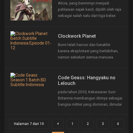
Alicia, yang bermimpi menjadi
“Claymore,” makhluk yang
pahlawan sejak kecil, dipilih oleh raja
diproduksi...
sebagai salah satu dari tiga belas
pahlawan. Berbekal pedang
legendaris, para pahlawan berangkat
untuk mengalahkan Raja Iblis
Clockwork Planet
Clevatess. Namun, kecerobohan
Bumi telah hancur dan berakhir
mereka memicu krisis mengerikan
karena eksploitasi yang berlebihan,
yang dapat memusnahkan semua
namun sebelum semua manusia
umat...
musnah, seseorang misterius
berinisial “Y” menanamkan suatu
benda dan mengubah seluruh bumi
Code Geass: Hangyaku no
menjadi mesin layaknya jam yang
Lelouch
digerakkan dengan rangkaian roda
pada tahun 2010, Kekaisaran Suci
gigi. Seribu tahun telah berlalu,...
Britannia membangun dirinya sebagai
bangsa militer yang dominan, dimulai
dengan penaklukan Jepang. Berganti
nama menjadi Area 11 setelah
kekalahannya yang cepat, Jepang
Halaman 7 dari 10
1
2
3
4
telah melihat perlawanan yang