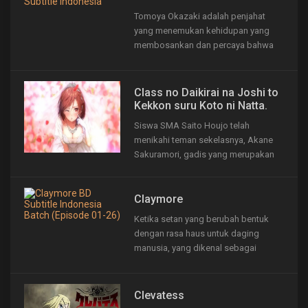
Tomoya Okazaki adalah penjahat
yang menemukan kehidupan yang
membosankan dan percaya bahwa
dia tidak akan pernah berarti apa-apa.
Bersama dengan temannya, Youhei
Sunohara, ia bolos sekolah dan
Class no Daikirai na Joshi to
berencana membuang hari-hari
Kekkon suru Koto ni Natta.
sekolah menengahnya. Suatu hari
Siswa SMA Saito Houjo telah
ketika berjalan ke sekolah, Tomoya...
menikahi teman sekelasnya, Akane
Sakuramori, gadis yang merupakan
saingan terbesarnya di sekolah.
Keduanya tampaknya tidak bisa akur,
tetapi kehidupan pengantin baru
Claymore
mereka yang mendebarkan akan
Ketika setan yang berubah bentuk
segera dimulai!
dengan rasa haus untuk daging
manusia, yang dikenal sebagai
“youma,” tiba di desa Raki, seorang
wanita tunggal dengan mata perak
berjalan ke kota dengan hanya
Clevatess
pedang di punggungnya. Dia adalah