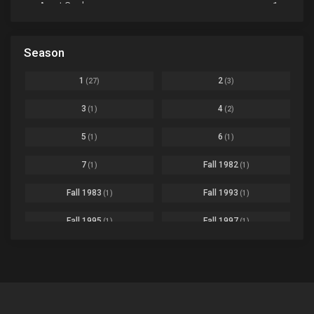
Avant Garde
1
Bikkurimen
Ep. 07
Based on a Comic
6
Black Clover
Ep. 170 [END]
Season
Basketball
1
Bleach
Ep. 167
Business
3
1
2
(27)
(3)
Bleach: Sennen Kessen-hen - Ketsubetsu-tan
Ep. 12
Cars
4
3
4
(1)
(2)
Comedy
1145
Boku no Hero Academia Season 8
Ep. Batch
5
6
(1)
(1)
Crime
4
Boku no Hero Academia the Movie 4: You're Next
Ep. 01
7
Fall 1982
(1)
(1)
Dementia
22
Boruto: Naruto Next Generations
Ep. 293 - END
Fall 1983
Fall 1993
(1)
(1)
Demons
55
Bureau of Paranormal Investigation
Ep. 02
Detective
3
Fall 1995
Fall 1997
(1)
(1)
Buta no Liver wa Kanetsu Shiro
Ep. 11
Drama
261
Fall 1999
Fall 2000
(4)
(2)
dventure
1
Captain Tsubasa Season 2: Junior Youth-hen
Ep. 19
Fall 2001
Fall 2002
(2)
(2)
Ecchi
269
Chichi wa Eiyuu Haha wa Seirei Musume no Watashi wa Tenseisha
Ep. 11
Fall 2003
Fall 2004
(6)
(10)