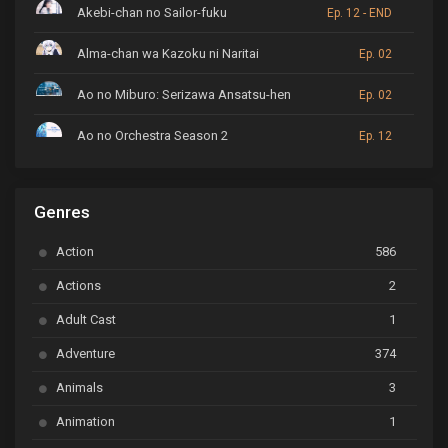
Akebi-chan no Sailor-fuku
Ep. 12 - END
Alma-chan wa Kazoku ni Naritai
Ep. 02
Ao no Miburo: Serizawa Ansatsu-hen
Ep. 02
Ao no Orchestra Season 2
Ep. 12
ARP Backstage Pass
Ep. 6
Genres
Astro Note
Ep. 03
Action
586
Ayakashi Triangle
Ep. 06
Actions
2
Bai Yao Pu
Ep. 01
Adult Cast
1
BanG Dream! Ave Mujica
Ep. 01
Adventure
374
BanG Dream! Garupa☆Pico: Oomori
Ep. 04
Animals
3
Animation
1
Beyblade Burst Super King
Ep. 39