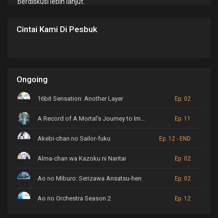
berdiskusi lebih lanjut.
Cintai Kami Di Pesbuk
Ongoing
16bit Sensation: Another Layer
Ep. 02
A Record of A Mortal’s Journey to Immortality
Ep. 11
Akebi-chan no Sailor-fuku
Ep. 12 - END
Alma-chan wa Kazoku ni Naritai
Ep. 02
Ao no Miburo: Serizawa Ansatsu-hen
Ep. 02
Ao no Orchestra Season 2
Ep. 12