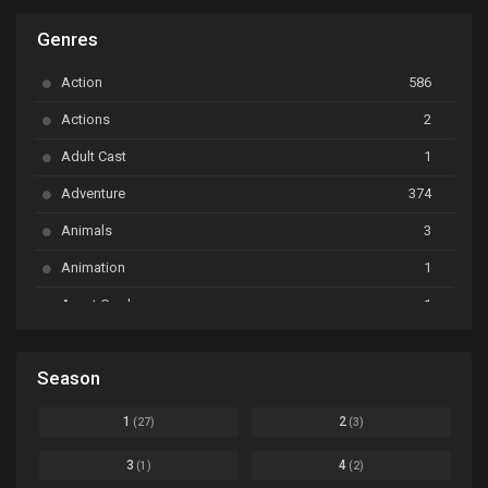
ARP Backstage Pass
Ep. 6
Genres
Astro Note
Ep. 03
Action
586
Ayakashi Triangle
Ep. 06
Actions
2
Bai Yao Pu
Ep. 01
Adult Cast
1
BanG Dream! Ave Mujica
Ep. 01
Adventure
374
BanG Dream! Garupa☆Pico: Oomori
Ep. 04
Animals
3
Animation
1
Beyblade Burst Super King
Ep. 39
Avant Garde
1
Bikkurimen
Ep. 07
Based on a Comic
6
Black Clover
Ep. 170 [END]
Season
Basketball
1
Bleach
Ep. 167
Business
3
1
2
(27)
(3)
Bleach: Sennen Kessen-hen - Ketsubetsu-tan
Ep. 12
Cars
4
3
4
(1)
(2)