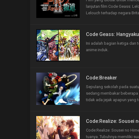
lanjutan film Code Geass: Le
Lelouch terhadap negara Brit
Code Geass: Hangyaku 
Ini adalah bagian ketiga dan 
anime induk.
Code:Breaker
Sepulang sekolah pada suatu
sedang membakar beberapa or
tidak ada jejak apapun yang t
Code:Realize: Sousei 
Code:Realize: Sousei no Himeg
tuanya. Tubuhnya memiliki su