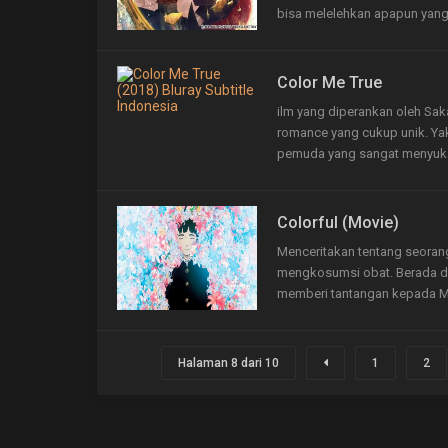
bisa melelehkan apapun yang d
Color Me True
ilm yang diperankan oleh Sak
romance yang cukup unik. Yak
pemuda yang sangat menyukai 
Colorful (Movie)
Menceritakan tentang seoran
mengkosumsi obat. Berada di 
memberi tantangan kepada M
Halaman 8 dari 10
1
2