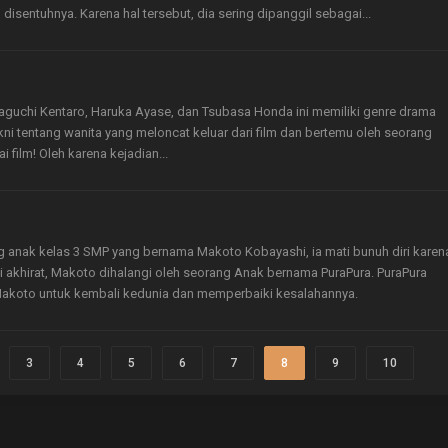
isentuhnya. Karena hal tersebut, dia sering dipanggil sebagai...
aguchi Kentaro, Haruka Ayase, dan Tsubasa Honda ini memiliki genre drama
ni tentang wanita yang meloncat keluar dari film dan bertemu oleh seorang
film! Oleh karena kejadian...
g anak kelas 3 SMP yang bernama Makoto Kobayashi, ia mati bunuh diri karen
akhirat, Makoto dihalangi oleh seorang Anak bernama PuraPura. PuraPura
akoto untuk kembali kedunia dan memperbaiki kesalahannya.
3
4
5
6
7
8
9
10