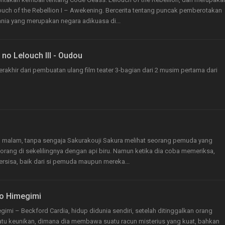
louch of the Rebellion I – Awekening. Bercerita tentang puncak pemberotakan
ania yang merupakan negara adikuasa di...
no Lelouch III - Oudou
terakhir dari pembuatan ulang film teater 3-bagian dari 2 musim pertama dari
 malam, tanpa sengaja Sakurakouji Sakura melihat seorang pemuda yang
ang di sekelilingnya dengan api biru. Namun ketika dia coba memeriksa,
ersisa, baik dari si pemuda maupun mereka...
no Himegimi
imi – Beckford Cardia, hidup didunia sendiri, setelah ditinggalkan orang
atu keunikan, dimana dia membawa suatu racun misterius yang kuat, bahkan