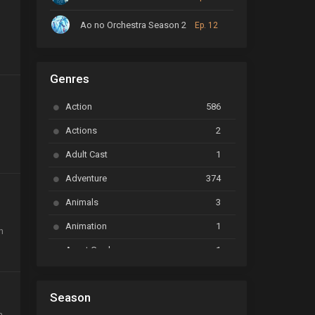
Ao no Orchestra Season 2
Ep. 12
ARP Backstage Pass
Ep. 6
Genres
Astro Note
Ep. 03
Action
586
Ayakashi Triangle
Ep. 06
Actions
2
Bai Yao Pu
Ep. 01
Adult Cast
1
BanG Dream! Ave Mujica
Ep. 01
Adventure
374
BanG Dream! Garupa☆Pico: Oomori
Ep. 04
Animals
3
Animation
1
Beyblade Burst Super King
Ep. 39
h
Avant Garde
1
Bikkurimen
Ep. 07
Based on a Comic
6
Black Clover
Ep. 170 [END]
Season
Basketball
1
Bleach
Ep. 167
n