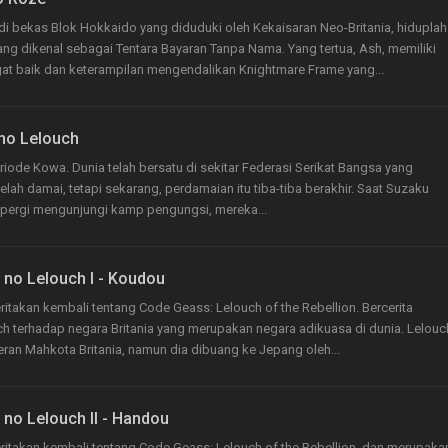
di bekas Blok Hokkaido yang diduduki oleh Kekaisaran Neo-Britania, hiduplah
ang dikenal sebagai Tentara Bayaran Tanpa Nama. Yang tertua, Ash, memiliki
at baik dan keterampilan mengendalikan Knightmare Frame yang...
no Lelouch
eriode Kowa. Dunia telah bersatu di sekitar Federasi Serikat Bangsa yang
elah damai, tetapi sekarang, perdamaian itu tiba-tiba berakhir. Saat Suzaku
 pergi mengunjungi kamp pengungsi, mereka...
no Lelouch I - Koudou
ritakan kembali tentang Code Geass: Lelouch of the Rebellion. Bercerita
h terhadap negara Britania yang merupakan negara adikuasa di dunia. Lelouc
an Mahkota Britania, namun dia dibuang ke Jepang oleh...
no Lelouch II - Handou
ritakan kembali tentang Code Geass: Lelouch of the Rebellion, dan merupaka