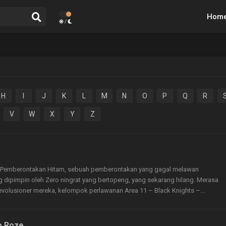
Hom
/
H
I
J
K
L
M
N
O
P
Q
R
V
W
X
Y
Z
jak Pemberontakan Hitam, sebuah pemberontakan yang gagal melawan
ng dipimpin oleh Zero ningrat yang bertopeng, yang sekarang hilang. Merasa
volusioner mereka, kelompok perlawanan Area 11 – Black Knights –...
o Roze