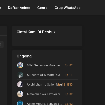
e
Daftar Anime
Genre
Grup WhatsApp
Cintai Kami Di Pesbuk
S
Ongoing
16bit Sensation: Another Layer
Ep. 02
A Record of A Mortal’s Journey to Immortality
Ep. 11
Akebi-chan no Sailor-fuku
Ep. 12 - END
Alma-chan wa Kazoku ni Naritai
Ep. 02
Ao no Miburo: Serizawa Ansatsu-hen
Ep. 02