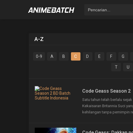
A-Z
0-9
A
B
C
D
E
F
G
T
U
Code Geass Season 2
Satu tahun telah berlalu se
Kekaisaran Britannia Suci ya
kehilangan tanpa pemimpin re
Code Geass: Dakkan n