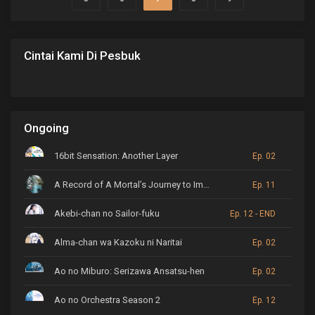
asing, dan matematika. Namun, ada...
Cintai Kami Di Pesbuk
Ongoing
16bit Sensation: Another Layer
Ep. 02
A Record of A Mortal’s Journey to Immortality
Ep. 11
Akebi-chan no Sailor-fuku
Ep. 12 - END
Alma-chan wa Kazoku ni Naritai
Ep. 02
Ao no Miburo: Serizawa Ansatsu-hen
Ep. 02
Ao no Orchestra Season 2
Ep. 12