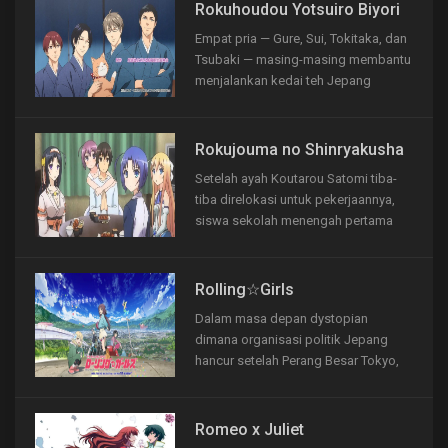
mengajar murid-muridnya.Marah akan
Rokuhoudou Yotsuiro Biyori
hal itu, salah satu muridnya yang
Empat pria — Gure, Sui, Tokitaka, dan
bernama Sistine menantangnya
Tsubaki — masing-masing membantu
berduel dan Glenn...
menjalankan kedai teh Jepang
bersama-sama disebut Rokuhoudou.
Ketika seseorang mengunjungi toko,
mereka disambut dengan hangat,
Rokujouma no Shinryakusha
disajikan dengan teh, dan sering
Setelah ayah Koutarou Satomi tiba-
dibantu dengan masalah yang
tiba direlokasi untuk pekerjaannya,
mungkin mereka miliki.
siswa sekolah menengah pertama
dihadapkan dengan mencari tempat
yang murah untuk tinggal sendiri.
Tentu saja, dia melompat pada
Rolling☆Girls
kesempatan untuk pindah ke Kamar
Dalam masa depan dystopian
Corona House 106 hanya dengan lima
dimana organisasi politik Jepang
ribu yen...
hancur setelah Perang Besar Tokyo,
Jepang dipecah menjadi 10 negara
merdeka, dengan masing-masing
negara dikendalikan oleh sebuah
Romeo x Juliet
kelompok yang dipimpin oleh