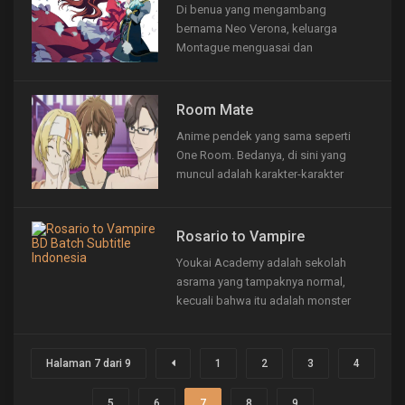
Di benua yang mengambang
seorang “Terbaik,” nabi yang
bernama Neo Verona, keluarga
diproklamirkan manusia dengan
Montague menguasai dan
negara adidaya yang...
membunuh setiap anggota keluarga
Capulet dengan pengecualian putri
Capulet, Juliet Capulet Fiammata
Room Mate
Asto. 14 tahun kemudian, Juliet dan
Anime pendek yang sama seperti
sisa-sisa pengikut Capulet tinggal
One Room. Bedanya, di sini yang
bersembunyi dari keluarga Montague.
muncul adalah karakter-karakter
Juliet telah...
cowok.
Rosario to Vampire
Youkai Academy adalah sekolah
asrama yang tampaknya normal,
kecuali bahwa itu adalah monster
yang belajar hidup berdampingan
dengan manusia. Semua siswa
menghadiri bentuk manusia dan
Halaman 7 dari 9
1
2
3
4
mengambil mata pelajaran akademik
normal, seperti sastra, gym, bahasa
5
6
7
8
9