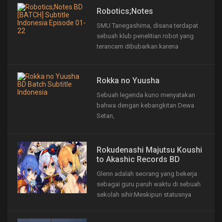
Robotics;Notes
SMU Tanegashima, disana terdapat
sebuah klub penelitian robot yang
terancam dibubarkan karena
kekurangan anggota. Klub tersebut
kini hanya beranggotakan 2 orang
yang tak lain adalah ketuanya sendiri
Rokka no Yuusha
yaitu Senomiya Akiho & Yashio Kaito.
Sebuah legenda kuno menyatakan
Kaito yang kerjaannya hanyalah
bahwa dengan kebangkitan Dewa
bermalas-malasan sama sekali...
Setan,
Rokudenashi Majutsu Koushi
to Akashic Records BD
Glenn adalah seorang yang bekerja
sebagai guru paruh waktu di sebuah
sekolah sihir.Meskipun statusnya
adalah guru, ia lebih sering terlihat
tidur-tiduran di kelas daripada