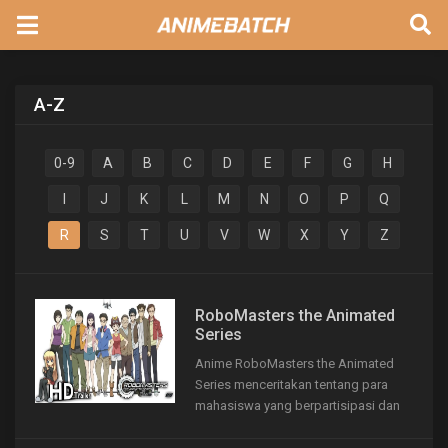
A-Z
0-9
A
B
C
D
E
F
G
H
I
J
K
L
M
N
O
P
Q
R
S
T
U
V
W
X
Y
Z
RoboMasters the Animated
Series
Anime RoboMasters the Animated
Series menceritakan tentang para
mahasiswa yang berpartisipasi dan
mempersiapkan dalam turnamen
RoboMasters.