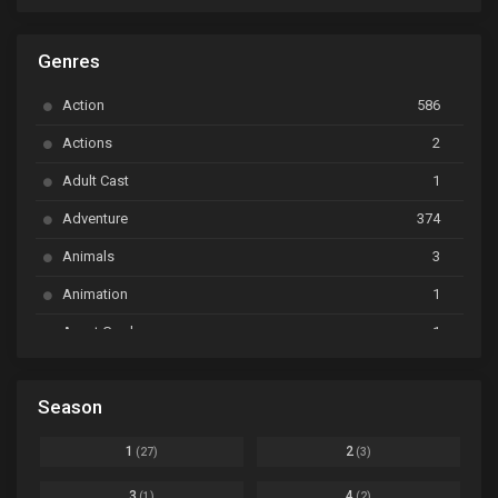
ARP Backstage Pass
Ep. 6
Genres
Astro Note
Ep. 03
Action
586
Ayakashi Triangle
Ep. 06
Actions
2
Bai Yao Pu
Ep. 01
Adult Cast
1
BanG Dream! Ave Mujica
Ep. 01
Adventure
374
BanG Dream! Garupa☆Pico: Oomori
Ep. 04
Animals
3
Animation
1
Beyblade Burst Super King
Ep. 39
Avant Garde
1
Bikkurimen
Ep. 07
Based on a Comic
6
Black Clover
Ep. 170 [END]
Season
Basketball
1
Bleach
Ep. 167
Business
3
1
2
(27)
(3)
Bleach: Sennen Kessen-hen - Ketsubetsu-tan
Ep. 12
Cars
4
3
4
(1)
(2)