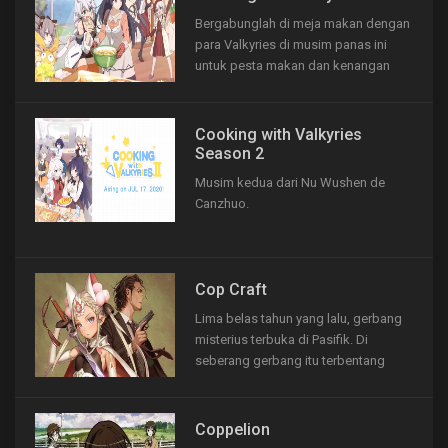
super yang muncul melalui situasi
Bergabunglah di meja makan dengan
yang berbeda, seperti Titans dari...
para Valkyries di musim panas ini
untuk pesta makan dan kenangan
hangat.
Cooking with Valkyries
Season 2
Musim kedua dari Nu Wushen de
Canzhuo.
Cop Craft
Lima belas tahun yang lalu, gerbang
misterius terbuka di Pasifik. Di
seberang gerbang itu terbentang
Reto Semaani, dunia alternatif tempat
para peri dan monster hidup. Kota
San Teresa, sebuah kota tempat lebih
Coppelion
dari juta imigran tinggal dari kedua