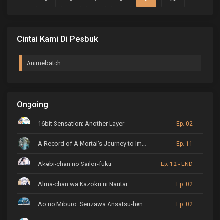
pembunuh...
Cintai Kami Di Pesbuk
Animebatch
Ongoing
16bit Sensation: Another Layer
Ep. 02
A Record of A Mortal’s Journey to Immortality
Ep. 11
Akebi-chan no Sailor-fuku
Ep. 12 - END
Alma-chan wa Kazoku ni Naritai
Ep. 02
Ao no Miburo: Serizawa Ansatsu-hen
Ep. 02