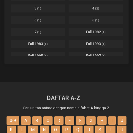
Bleach: Sennen Kessen-hen - Ketsubetsu-tan
Ep. 12
Cars
4
3
4
(1)
(2)
Comedy
1145
Boku no Hero Academia Season 8
Ep. Batch
5
6
(1)
(1)
Crime
4
Boku no Hero Academia the Movie 4: You're Next
Ep. 01
7
Fall 1982
(1)
(1)
Dementia
22
Boruto: Naruto Next Generations
Ep. 293 - END
Fall 1983
Fall 1993
(1)
(1)
Demons
55
Bureau of Paranormal Investigation
Ep. 02
Detective
3
Fall 1995
Fall 1997
(1)
(1)
Buta no Liver wa Kanetsu Shiro
Ep. 11
Drama
261
Fall 1999
Fall 2000
(4)
(2)
dventure
1
Captain Tsubasa Season 2: Junior Youth-hen
Ep. 19
Fall 2001
Fall 2002
(2)
(2)
Ecchi
269
Chichi wa Eiyuu Haha wa Seirei Musume no Watashi wa Tenseisha
Ep. 11
Fall 2003
Fall 2004
(6)
(10)
Family
3
DAFTAR A-Z
Chief Spirit Master
Ep. 07
Fall 2005
Fall 2006
(9)
(16)
Fantasy
855
Cari urutan anime dengan nama alfabet A hingga Z.
Chinesse Mystery Man
Ep.
Fall 2007
Fall 2008
Friendship
(15)
(22)
10
0-9
A
B
C
D
E
F
G
H
I
J
Chiyu Mahou no Machigatta Tsukaikata
Ep. 07
Game
76
Fall 2009
Fall 2010
(21)
(22)
K
L
M
N
O
P
Q
R
S
T
U