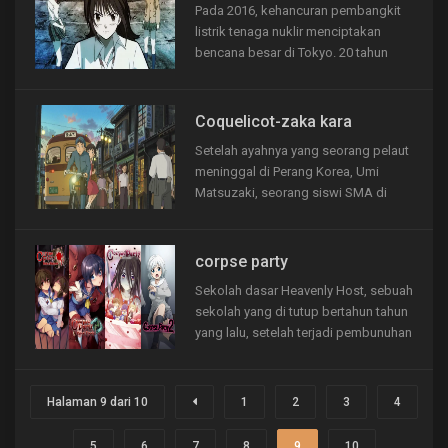
Pada 2016, kehancuran pembangkit
dunia....
listrik tenaga nuklir menciptakan
bencana besar di Tokyo. 20 tahun
kemudian, kota ini telah menjadi kota
mati karena tingginya tingkat radiasi.
Dari area itu sinyal marabahaya
Coquelicot-zaka kara
diterima. Pasukan Bela Diri mengirim
Setelah ayahnya yang seorang pelaut
tiga gadis dari unit...
meninggal di Perang Korea, Umi
Matsuzaki, seorang siswi SMA di
kota Yokohama pada tahun 1960-an,
setiap pagi selalu mengibarkan
signal flag sebagai suatu kenangan
corpse party
untuk ayahnya. Disaat mencoba
Sekolah dasar Heavenly Host, sebuah
menyelamatkan clubhouse tua di
sekolah yang di tutup bertahun tahun
sekolahnya, Umi...
yang lalu, setelah terjadi pembunuhan
berantai. Berbagai mitos dan cerita
mistis tersebar disekolah tersebut,
mulai dari hantu anak anak yang
Halaman 9 dari 10
1
2
3
4
terbunuh menghantui sekolah
tersebut, mitos lainnya adalah
5
6
7
8
9
10