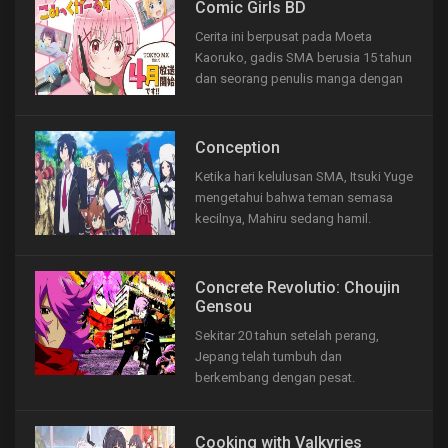
minatnya pada Giftium dari ibunya,
Comic Girls BD
seorang peneliti. Sebagai penduduk
Cerita ini berpusat pada Moeta
Taman Indigo, kota penambang kecil
Kaoruko, gadis SMA berusia 15 tahun
dan...
dan seorang penulis manga dengan
nama pena Chaos.Setelah mendapat
peringkat bawah dari survey para
pembaca, sang editor menyarankan
Conception
Kaoruko untuk masuk dalam asrama
Ketika hari kelulusan SMA, Itsuki Yuge
perempuan.Teman-teman satu
mengetahui bahwa teman semasa
asrama Kaoruko adalah...
kecilnya, Mahiru sedang hamil.
Sesaat kemudian, Itsuki dan Mahiru
terlempar ke dunia sihir Granvania
yang sedang diserang oleh monster.
Concrete Revolutio: Choujin
Orang yang dapat melawan monster
Gensou
itu adalah “Anak Bintang”. Akan...
Sekitar 20 tahun setelah perang,
Jepang telah tumbuh dan
berkembang dengan pesat.
Bagaimana jika semua manusia super
yang pernah ditulis di cerita fiksi ada
muncul di saat tersebut? Manusia
Cooking with Valkyries