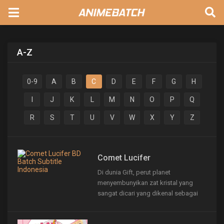
A-Z
0-9
A
B
C
D
E
F
G
H
I
J
K
L
M
N
O
P
Q
R
S
T
U
V
W
X
Y
Z
Comet Lucifer
Di dunia Gift, perut planet
menyembunyikan zat kristal yang
sangat dicari yang dikenal sebagai
Giftium. Seorang bocah laki-laki di
Gift bernama Sougo Amagi mewarisi