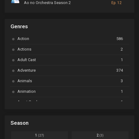
Ao no Orchestra Season 2
Ep. 12
ARP Backstage Pass
Ep. 6
Genres
Astro Note
Ep. 03
Action
586
Ayakashi Triangle
Ep. 06
Actions
2
Bai Yao Pu
Ep. 01
Adult Cast
1
BanG Dream! Ave Mujica
Ep. 01
Adventure
374
BanG Dream! Garupa☆Pico: Oomori
Ep. 04
Animals
3
Animation
1
Beyblade Burst Super King
Ep. 39
Avant Garde
1
Bikkurimen
Ep. 07
Based on a Comic
6
Black Clover
Ep. 170 [END]
Season
Basketball
1
Bleach
Ep. 167
Business
3
1
2
(27)
(3)