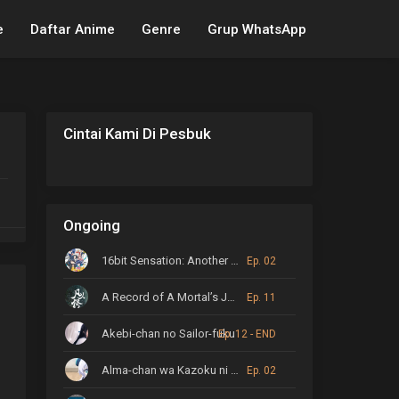
e
Daftar Anime
Genre
Grup WhatsApp
Cintai Kami Di Pesbuk
Ongoing
16bit Sensation: Another Layer
Ep. 02
A Record of A Mortal’s Journey to Immortality
Ep. 11
Akebi-chan no Sailor-fuku
Ep. 12 - END
Alma-chan wa Kazoku ni Naritai
Ep. 02