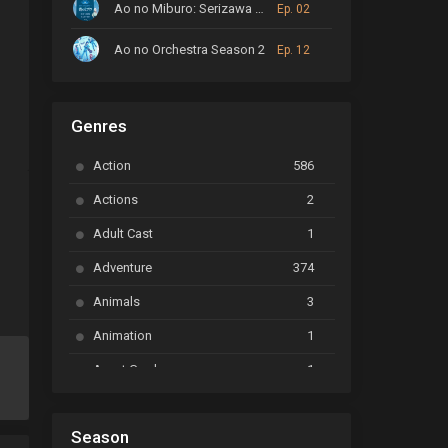
Ao no Miburo: Serizawa Ansatsu-hen
Ep. 02
Ao no Orchestra Season 2
Ep. 12
ARP Backstage Pass
Ep. 6
ce
Genres
Astro Note
Ep. 03
Action
586
Ayakashi Triangle
Ep. 06
Actions
2
Bai Yao Pu
Ep. 01
Adult Cast
1
BanG Dream! Ave Mujica
Ep. 01
Adventure
374
h
BanG Dream! Garupa☆Pico: Oomori
Ep. 04
Animals
3
Animation
1
Beyblade Burst Super King
Ep. 39
Avant Garde
1
Bikkurimen
Ep. 07
Based on a Comic
6
Black Clover
Ep. 170 [END]
Season
Basketball
1