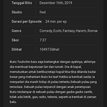
Tanggal Rilis
Desember 16th, 2019
Studio
feel.
Durasi per Episode
24 min. per ep.
Genre
Comedy
,
Ecchi
,
Fantasy
,
Harem
,
Romance
,
S
Skor
7.37
Dilihat
10497 Dilihat
Ikuto Touhohin baru saja bertengkar dengan ayahnya, akhirnya
dia membuat keputusan lari dari rumah. Dia di kapal,
memutuskan untuk berlibur,tetapi kapal tiba-tiba dilanda badai
besar yang mehantam Ikuto ke laut! Ketika ia kembali sadar, ia
menyadari dia masih hidup di pulau tertentu.Sebuah pulau yang
terisolasi. Sebuah pulau terpencil dengan anak perempuan.
Ikuto terdampar di sebuah pulau dengan gadis-gadis cantik,
tidak ada listrik, gas, radio, televisi, seperti ia kembali di zaman
batu.