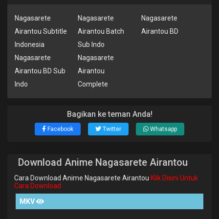
Nagasarete
Nagasarete
Nagasarete
Airantou Subtitle
Airantou Batch
Airantou BD
Indonesia
Sub Indo
Nagasarete
Nagasarete
Airantou BD Sub
Airantou
Indo
Complete
Bagikan ke teman Anda!
Facebook
Twitter
Whatsapp
Download Anime Nagasarete Airantou
Cara Download Anime Nagasarete Airantou
Klik Disini Untuk
Cara Download
MKV