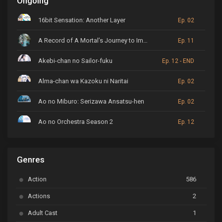
Ongoing
16bit Sensation: Another Layer
Ep. 02
A Record of A Mortal’s Journey to Immortality
Ep. 11
Akebi-chan no Sailor-fuku
Ep. 12 - END
Alma-chan wa Kazoku ni Naritai
Ep. 02
Ao no Miburo: Serizawa Ansatsu-hen
Ep. 02
Ao no Orchestra Season 2
Ep. 12
ARP Backstage Pass
Ep. 6
Genres
Astro Note
Ep. 03
Action
586
Ayakashi Triangle
Ep. 06
Actions
2
Bai Yao Pu
Ep. 01
Adult Cast
1