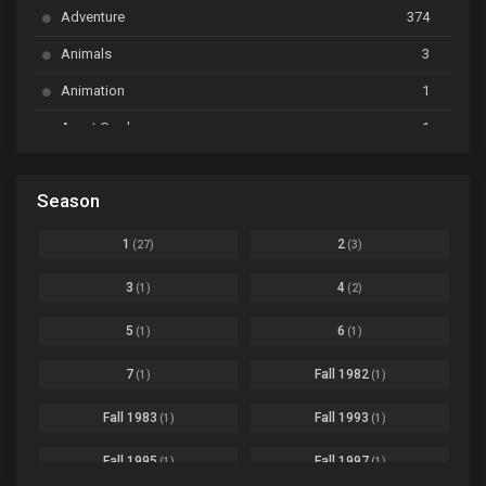
BanG Dream! Ave Mujica
Ep. 01
Adventure
374
BanG Dream! Garupa☆Pico: Oomori
Ep. 04
Animals
3
Animation
1
Beyblade Burst Super King
Ep. 39
Avant Garde
1
Bikkurimen
Ep. 07
Based on a Comic
6
Black Clover
Ep. 170 [END]
Season
Basketball
1
Bleach
Ep. 167
Business
3
1
2
(27)
(3)
Bleach: Sennen Kessen-hen - Ketsubetsu-tan
Ep. 12
Cars
4
3
4
(1)
(2)
Comedy
1145
Boku no Hero Academia Season 8
Ep. Batch
5
6
(1)
(1)
Crime
4
Boku no Hero Academia the Movie 4: You're Next
Ep. 01
7
Fall 1982
(1)
(1)
Dementia
22
Boruto: Naruto Next Generations
Ep. 293 - END
Fall 1983
Fall 1993
(1)
(1)
Demons
55
Bureau of Paranormal Investigation
Ep. 02
Detective
3
Fall 1995
Fall 1997
(1)
(1)