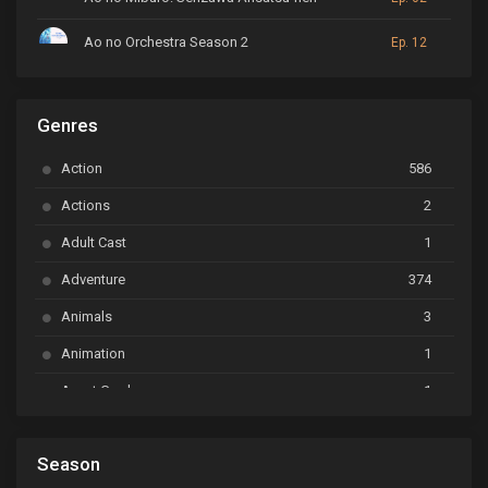
Ao no Orchestra Season 2
Ep. 12
ARP Backstage Pass
Ep. 6
Genres
Astro Note
Ep. 03
Action
586
Ayakashi Triangle
Ep. 06
Actions
2
Bai Yao Pu
Ep. 01
Adult Cast
1
BanG Dream! Ave Mujica
Ep. 01
Adventure
374
BanG Dream! Garupa☆Pico: Oomori
Ep. 04
Animals
3
Animation
1
Beyblade Burst Super King
Ep. 39
Avant Garde
1
Bikkurimen
Ep. 07
Based on a Comic
6
Black Clover
Ep. 170 [END]
Season
Basketball
1