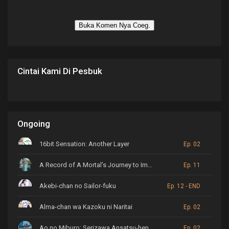
Buka Komen Nya Coeg.
Cintai Kami Di Pesbuk
Ongoing
16bit Sensation: Another Layer
Ep. 02
A Record of A Mortal’s Journey to Immortality
Ep. 11
Akebi-chan no Sailor-fuku
Ep. 12 - END
Alma-chan wa Kazoku ni Naritai
Ep. 02
Ao no Miburo: Serizawa Ansatsu-hen
Ep. 02