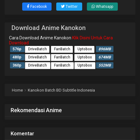
Facebook
Twitter
Whatsapp
Download Anime Kanokon
Cara Download Anime Kanokon
Klik Disini Untuk Cara
Download
576p
DriveBatch
FanBatch
Uptobox
896MB
480p
DriveBatch
FanBatch
Uptobox
674MB
360p
DriveBatch
FanBatch
Uptobox
552MB
Home
Kanokon Batch BD Subtitle Indonesia
Rekomendasi Anime
Komentar