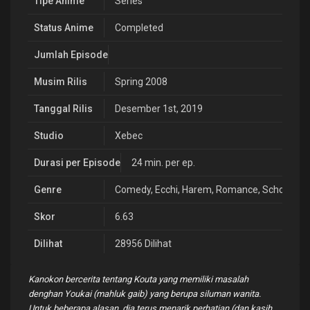
Tipe Anime
Series
Status Anime
Completed
Jumlah Episode
Musim Rilis
Spring 2008
Tanggal Rilis
Desember 1st, 2019
Studio
Xebec
Durasi per Episode
24 min. per ep.
Genre
Comedy
,
Ecchi
,
Harem
,
Romance
,
School
,
Sh
Skor
6.63
Dilihat
28956 Dilihat
Kanokon bercerita tentang Kouta yang memiliki masalah
denghan Youkai (mahluk gaib) yang berupa siluman wanita.
Untuk beberapa alasan, dia terus menarik perhatian (dan kasih