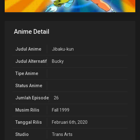
Anime Detail
Judul Anime
Jibaku-kun
Judul Alternatif
Bucky
Tipe Anime
Status Anime
Jumlah Episode
26
Musim Rilis
Fall 1999
Tanggal Rilis
Februari 6th, 2020
Studio
Trans Arts