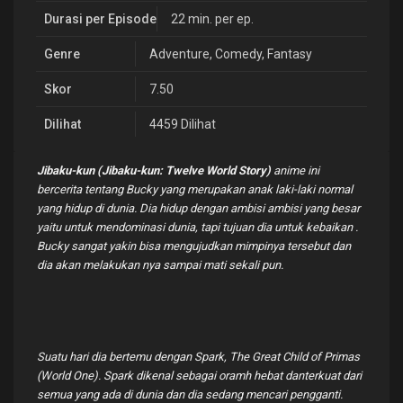
Durasi per Episode
22 min. per ep.
Genre
Adventure
,
Comedy
,
Fantasy
Skor
7.50
Dilihat
4459 Dilihat
Jibaku-kun (Jibaku-kun: Twelve World Story)
anime ini
bercerita tentang Bucky yang merupakan anak laki-laki normal
yang hidup di dunia. Dia hidup dengan ambisi ambisi yang besar
yaitu untuk mendominasi dunia, tapi tujuan dia untuk kebaikan .
Bucky sangat yakin bisa mengujudkan mimpinya tersebut dan
dia akan melakukan nya sampai mati sekali pun.
Suatu hari dia bertemu dengan Spark, The Great Child of Primas
(World One). Spark dikenal sebagai oramh hebat danterkuat dari
semua yang ada di dunia dan dia sedang mencari pengganti.