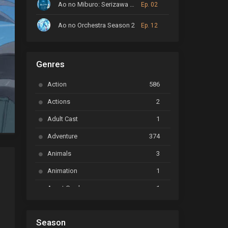
Ao no Miburo: Serizawa Ansatsu-hen
Ep. 02
Ao no Orchestra Season 2
Ep. 12
ARP Backstage Pass
Ep. 6
Genres
Astro Note
Ep. 03
Action
586
Ayakashi Triangle
Ep. 06
Actions
2
Bai Yao Pu
Ep. 01
Adult Cast
1
BanG Dream! Ave Mujica
Ep. 01
Adventure
374
BanG Dream! Garupa☆Pico: Oomori
Ep. 04
Animals
3
Animation
1
Beyblade Burst Super King
Ep. 39
Avant Garde
1
Bikkurimen
Ep. 07
Based on a Comic
6
Black Clover
Ep. 170 [END]
Season
Basketball
1