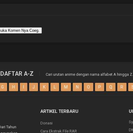
uka Komen Nya Coeg.
DAFTAR A-Z
Cari urutan anime dengan nama alfabet A hingga Z.
G
H
I
J
K
L
M
N
O
P
Q
R
ARTIKEL TERBARU
U
Sy
Donasi
Dari Tahun
D
Cara Ekstrak File RAR