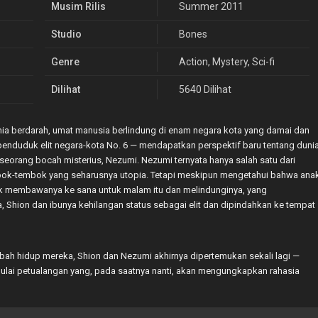
Musim Rilis
Summer 2011
Studio
Bones
Genre
Action
,
Mystery
,
Sci-fi
Dilihat
5640 Dilihat
unia berdarah, umat manusia berlindung di enam negara kota yang damai dan
enduduk elit negara-kota No. 6 — mendapatkan perspektif baru tentang duni
seorang bocah misterius, Nezumi. Nezumi ternyata hanya salah satu dari
tembok-tembok yang seharusnya utopia. Tetapi meskipun mengetahui bahwa ana
tuk membawanya ke sana untuk malam itu dan melindunginya, yang
 Shion dan ibunya kehilangan status sebagai elit dan dipindahkan ke tempat
ah hidup mereka, Shion dan Nezumi akhirnya dipertemukan sekali lagi —
emulai petualangan yang, pada saatnya nanti, akan mengungkapkan rahasia