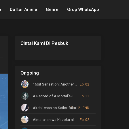
e
Daftar Anime
Genre
Grup WhatsApp
Cintai Kami Di Pesbuk
Ongoing
16bit Sensation: Another Layer
Ep. 02
A Record of A Mortal’s Journey to Immortality
Ep. 11
Akebi-chan no Sailor-fuku
Ep. 12 - END
Alma-chan wa Kazoku ni Naritai
Ep. 02