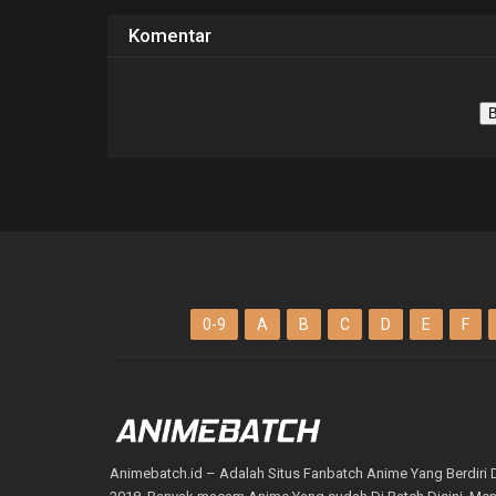
Komentar
B
0-9
A
B
C
D
E
F
Animebatch.id – Adalah Situs Fanbatch Anime Yang Berdiri 