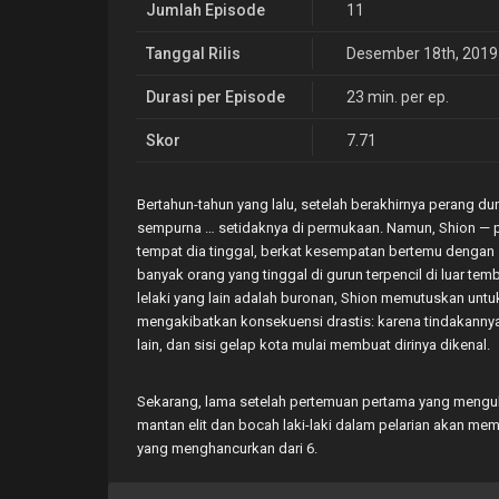
Jumlah Episode
11
Tanggal Rilis
Desember 18th, 2019
Durasi per Episode
23 min. per ep.
Skor
7.71
Bertahun-tahun yang lalu, setelah berakhirnya perang d
sempurna … setidaknya di permukaan. Namun, Shion — p
tempat dia tinggal, berkat kesempatan bertemu dengan 
banyak orang yang tinggal di gurun terpencil di luar 
lelaki yang lain adalah buronan, Shion memutuskan un
mengakibatkan konsekuensi drastis: karena tindakannya,
lain, dan sisi gelap kota mulai membuat dirinya dikenal.
Sekarang, lama setelah pertemuan pertama yang mengub
mantan elit dan bocah laki-laki dalam pelarian akan m
yang menghancurkan dari 6.