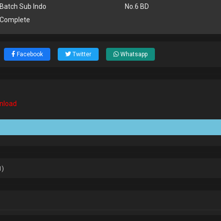
 Batch Sub Indo
No.6 BD
 Complete
Facebook
Twitter
Whatsapp
wnload
1)