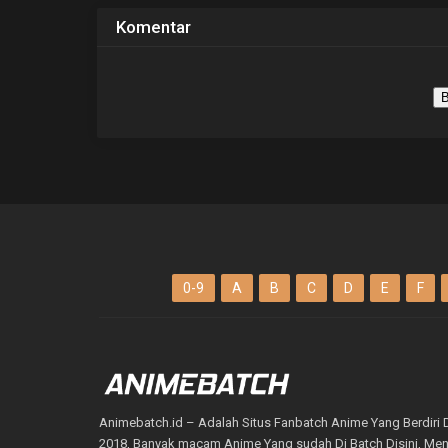
Komentar
B
0-9
A
B
C
D
E
F
Animebatch.id – Adalah Situs Fanbatch Anime Yang Berdiri 
2018, Banyak macam Anime Yang sudah Di Batch Disini, M