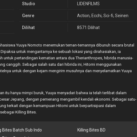
Studio
LIDENFILMS
Genre
Action
,
Ecchi
,
Sci-fi
,
Seinen
Dilihat
8571 Dilihat
, mahasiswa Yuuya Nomoto menemukan teman-temannya dibunuh secara brutal
Dipaksa untuk mengantarnya ke sebuah lokasi yang dirahasiakan, ia
 untuk pertandingan kematian antara dua Therianthropes, hibrida manusia-
ng canggih. Sebagai salah satu dari hibrida ini, Hitomi menggunakan
ratelnya untuk dengan kejam mengirim musuhnya dan menyelamatkan Yuuya
 itu hanya mimpi buruk, Yuuya menyadari bahwa ia telah terlibat dalam
s besar Jepang, dengan pemenang mengambil kendali ekonomi. Sebagai satu-
ung terkait dengan kemampuan Hitomi untuk berpartisipasi dalam
ebagai Killing Bites.
ng Bites Batch Sub Indo
Killing Bites BD