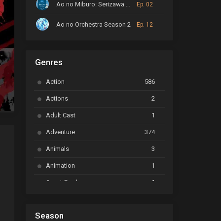
Ao no Miburo: Serizawa Ansatsu-hen
Ep. 02
Ao no Orchestra Season 2
Ep. 12
ARP Backstage Pass
Ep. 6
Genres
Astro Note
Ep. 03
Action
586
Ayakashi Triangle
Ep. 06
Actions
2
Bai Yao Pu
Ep. 01
Adult Cast
1
BanG Dream! Ave Mujica
Ep. 01
Adventure
374
BanG Dream! Garupa☆Pico: Oomori
Ep. 04
Animals
3
Animation
1
Beyblade Burst Super King
Ep. 39
Avant Garde
1
Bikkurimen
Ep. 07
Based on a Comic
6
Black Clover
Ep. 170 [END]
Season
Basketball
1