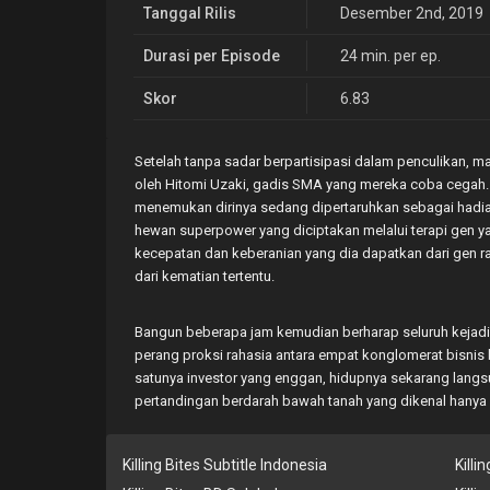
Tanggal Rilis
Desember 2nd, 2019
Durasi per Episode
24 min. per ep.
Skor
6.83
Setelah tanpa sadar berpartisipasi dalam penculikan
oleh Hitomi Uzaki, gadis SMA yang mereka coba cegah. 
menemukan dirinya sedang dipertaruhkan sebagai hadiah
hewan superpower yang diciptakan melalui terapi gen ya
kecepatan dan keberanian yang dia dapatkan dari gen 
dari kematian tertentu.
Bangun beberapa jam kemudian berharap seluruh kejadian
perang proksi rahasia antara empat konglomerat bisni
satunya investor yang enggan, hidupnya sekarang langs
pertandingan berdarah bawah tanah yang dikenal hanya s
Killing Bites Subtitle Indonesia
Killi