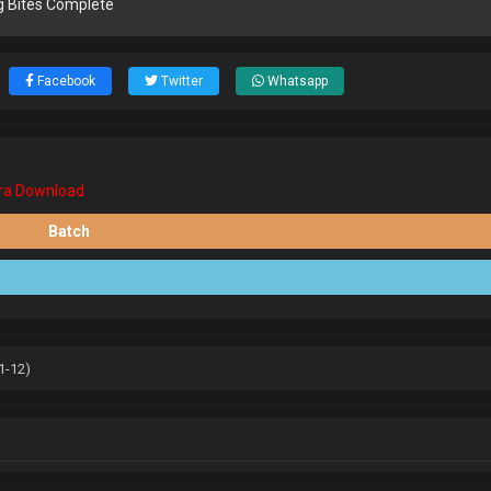
ng Bites Complete
Facebook
Twitter
Whatsapp
Cara Download
Batch
1-12)