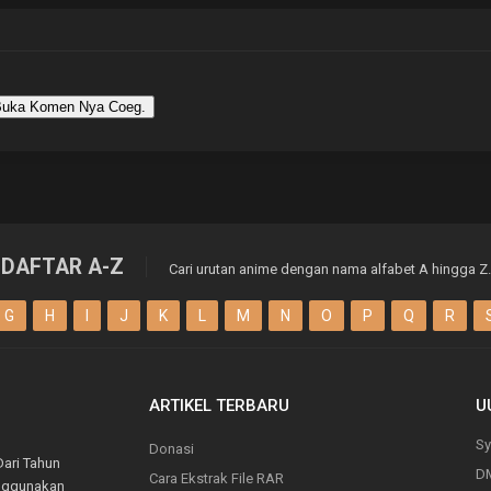
uka Komen Nya Coeg.
DAFTAR A-Z
Cari urutan anime dengan nama alfabet A hingga Z.
G
H
I
J
K
L
M
N
O
P
Q
R
ARTIKEL TERBARU
U
Sy
Donasi
Dari Tahun
D
Cara Ekstrak File RAR
enggunakan