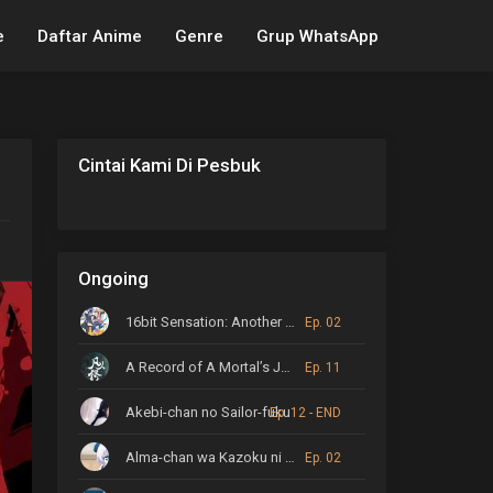
e
Daftar Anime
Genre
Grup WhatsApp
Cintai Kami Di Pesbuk
Ongoing
16bit Sensation: Another Layer
Ep. 02
A Record of A Mortal’s Journey to Immortality
Ep. 11
Akebi-chan no Sailor-fuku
Ep. 12 - END
Alma-chan wa Kazoku ni Naritai
Ep. 02