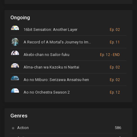
Ongoing
16bit Sensation: Another Layer
Ep. 02
A Record of A Mortal’s Journey to Immortality
Ep. 11
Akebi-chan no Sailor-fuku
Ep. 12 - END
Alma-chan wa Kazoku ni Naritai
Ep. 02
Ao no Miburo: Serizawa Ansatsu-hen
Ep. 02
Ao no Orchestra Season 2
Ep. 12
ARP Backstage Pass
Ep. 6
Genres
Astro Note
Ep. 03
Action
586
Ayakashi Triangle
Ep. 06