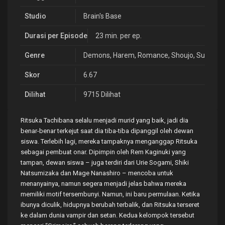
Studio
Brain's Base
Durasi per Episode
23 min. per ep.
Genre
Demons
,
Harem
,
Romance
,
Shoujo
,
Supernat
Skor
6.67
Dilihat
9715 Dilihat
Ritsuka Tachibana selalu menjadi murid yang baik, jadi dia
benar-benar terkejut saat dia tiba-tiba dipanggil oleh dewan
siswa. Terlebih lagi, mereka tampaknya menganggap Ritsuka
sebagai pembuat onar. Dipimpin oleh Rem Kaginuki yang
tampan, dewan siswa – juga terdiri dari Urie Sogami, Shiki
Natsumizaka dan Mage Nanashiro – mencoba untuk
menanyainya, namun segera menjadi jelas bahwa mereka
memiliki motif tersembunyi. Namun, ini baru permulaan. Ketika
ibunya diculik, hidupnya berubah terbalik, dan Ritsuka terseret
ke dalam dunia vampir dan setan. Kedua kelompok tersebut