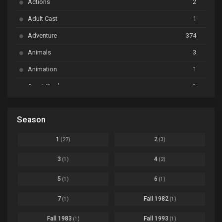
Actions
2
Bai Yao Pu
Ep. 01
Adult Cast
1
BanG Dream! Ave Mujica
Ep. 01
Adventure
374
BanG Dream! Garupa☆Pico: Oomori
Ep. 04
Animals
3
Animation
1
Beyblade Burst Super King
Ep. 39
Avant Garde
1
Bikkurimen
Ep. 07
Based on a Comic
6
Black Clover
Ep. 170 [END]
Season
Basketball
1
Bleach
Ep. 167
Business
3
1
2
(27)
(3)
Bleach: Sennen Kessen-hen - Ketsubetsu-tan
Ep. 12
Cars
4
3
4
(1)
(2)
Comedy
1145
Boku no Hero Academia Season 8
Ep. Batch
5
6
(1)
(1)
Crime
4
Boku no Hero Academia the Movie 4: You're Next
Ep. 01
7
Fall 1982
(1)
(1)
Dementia
22
Boruto: Naruto Next Generations
Ep. 293 - END
Fall 1983
Fall 1993
(1)
(1)
Demons
55