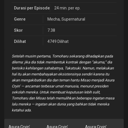
Durasi per Episode
24 min. per ep.
Genre
Mecha
,
Supernatural
Skor
7.38
Dilihat
4749 Dilihat
Setelah musim pertama, Tomoharu sekarang dihadapkan pada
dilema: jika dia tidak membentuk kontrak dengan “akuma,” dia
berisiko kehilangan sahabatnya, Takatsuki. Namun, melakukan
hal itu akan membahayakan eksistensinya sendiri karena itu
akan mengakibatkan dia dan teman hantu Misao menjadi Asura
Cryin’ — ancaman terbesar umat manusia, menurut presiden
sekolah mereka. Untuk membuat keputusan lebih sulit,
Tomoharu dan Misao telah memulihkan beberapa ingatan masa
lalu mereka — ingatan akan dunia yang bahkan tidak mereka
ketahui ada.
Asura Cryin'
Asura Cryin'
Asura Cryin'