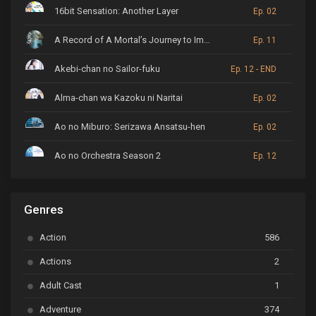
16bit Sensation: Another Layer
Ep. 02
A Record of A Mortal’s Journey to Immortality
Ep. 11
Akebi-chan no Sailor-fuku
Ep. 12 - END
Alma-chan wa Kazoku ni Naritai
Ep. 02
Ao no Miburo: Serizawa Ansatsu-hen
Ep. 02
Ao no Orchestra Season 2
Ep. 12
ARP Backstage Pass
Ep. 6
Genres
Astro Note
Ep. 03
Action
586
Ayakashi Triangle
Ep. 06
Actions
2
Bai Yao Pu
Ep. 01
Adult Cast
1
BanG Dream! Ave Mujica
Ep. 01
Adventure
374