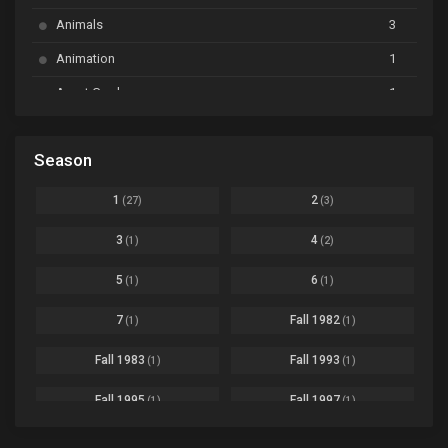
BanG Dream! Garupa☆Pico: Oomori
Ep. 04
Animals
3
Animation
1
Beyblade Burst Super King
Ep. 39
Avant Garde
1
Bikkurimen
Ep. 07
Based on a Comic
6
Black Clover
Ep. 170 [END]
Season
Basketball
1
Bleach
Ep. 167
Business
3
1
2
(27)
(3)
Bleach: Sennen Kessen-hen - Ketsubetsu-tan
Ep. 12
Cars
4
3
4
(1)
(2)
Comedy
1145
Boku no Hero Academia Season 8
Ep. Batch
5
6
(1)
(1)
Crime
4
Boku no Hero Academia the Movie 4: You're Next
Ep. 01
7
Fall 1982
(1)
(1)
Dementia
22
Boruto: Naruto Next Generations
Ep. 293 - END
Fall 1983
Fall 1993
(1)
(1)
Demons
55
Bureau of Paranormal Investigation
Ep. 02
Detective
3
Fall 1995
Fall 1997
(1)
(1)
Buta no Liver wa Kanetsu Shiro
Ep. 11
Drama
261
Fall 1999
Fall 2000
(4)
(2)